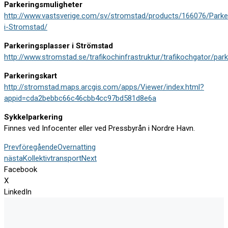
Parkeringsmuligheter
http://www.vastsverige.com/sv/stromstad/products/166076/Parke
i-Stromstad/
Parkeringsplasser i Strömstad
http://www.stromstad.se/trafikochinfrastruktur/trafikochgator/pa
Parkeringskart
http://stromstad.maps.arcgis.com/apps/Viewer/index.html?
appid=cda2bebbc66c46cbb4cc97bd581d8e6a
Sykkelparkering
Finnes ved Infocenter eller ved Pressbyrån i Nordre Havn.
Prev
föregående
Overnatting
nästa
Kollektivtransport
Next
Facebook
X
LinkedIn